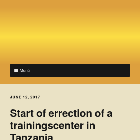
V
FOR
A
Menü
i
BETTER
Skip
WORLD!
l
to
l
JUNE 12, 2017
content
Start of errection of a
a
trainingscenter in
g
Tanzania
e