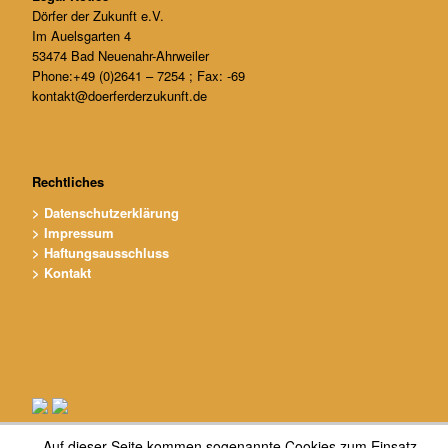
e
Dörfer der Zukunft e.V.
Im Auelsgarten 4
e
53474 Bad Neuenahr-Ahrweiler
Phone:+49 (0)2641 – 7254 ; Fax: -69
.
kontakt@doerferderzukunft.de
V
.
Rechtliches
> Datenschutzerklärung
> Impressum
> Haftungsausschluss
> Kontakt
Auf dieser Seite kommen sogenannte Cookies zum Einsatz.