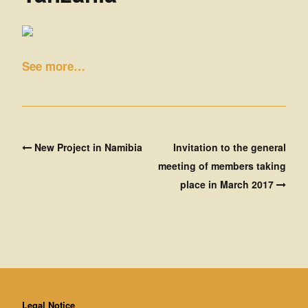
s
o
See more…
f
t
h
Post
New Project in Namibia
Invitation to the general
e
navigation
meeting of members taking
f
place in March 2017
u
t
u
r
Legal Notice