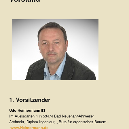
e
r
Z
u
k
u
n
f
t
1. Vorsitzender
e
Udo Heimermann

Im Auelsgarten 4 in 53474 Bad Neuenahr-Ahrweiler
.
Architekt, Diplom Ingenieur, „ Büro für organisches Bauen“ -
www.Heimermann.de