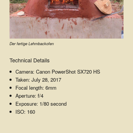
e
r
Z
u
Der fertige Lehmbackofen
k
Technical Details
u
Camera: Canon PowerShot SX720 HS
n
Taken: July 28, 2017
Focal length: 6mm
f
Aperture: f/4
t
Exposure: 1/80 second
ISO: 160
e
.