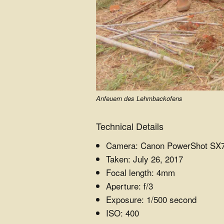
e
.
V
.
Anfeuern des Lehmbackofens
Technical Details
Camera: Canon PowerShot SX
Taken: July 26, 2017
Focal length: 4mm
Aperture: f/3
Exposure: 1/500 second
ISO: 400