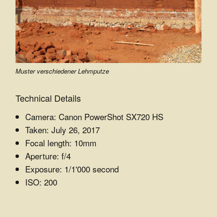
e
r
Z
u
Muster verschiedener Lehmputze
k
Technical Details
u
Camera: Canon PowerShot SX720 HS
n
Taken: July 26, 2017
Focal length: 10mm
f
Aperture: f/4
t
Exposure: 1/1'000 second
ISO: 200
e
.