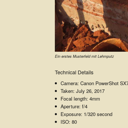
e
.
V
.
Ein erstes Musterfeld mit Lehmputz
Technical Details
Camera: Canon PowerShot SX
Taken: July 26, 2017
Focal length: 4mm
Aperture: f/4
Exposure: 1/320 second
ISO: 80