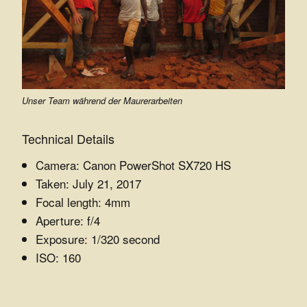
e
r
Z
u
Unser Team während der Maurerarbeiten
k
Technical Details
u
Camera: Canon PowerShot SX720 HS
n
Taken: July 21, 2017
Focal length: 4mm
f
Aperture: f/4
t
Exposure: 1/320 second
ISO: 160
e
.